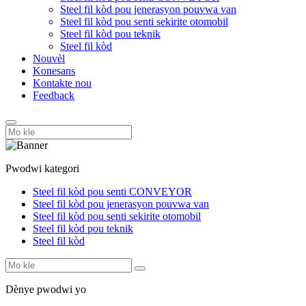
Steel fil kòd pou jenerasyon pouvwa van
Steel fil kòd pou senti sekirite otomobil
Steel fil kòd pou teknik
Steel fil kòd
Nouvèl
Konesans
Kontakte nou
Feedback
Pwodwi kategori
Steel fil kòd pou senti CONVEYOR
Steel fil kòd pou jenerasyon pouvwa van
Steel fil kòd pou senti sekirite otomobil
Steel fil kòd pou teknik
Steel fil kòd
Dènye pwodwi yo