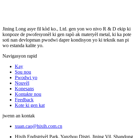
Jining Long asye fil kòd ko., Ltd. gen yon wo nivo R & D ekip ki
konpoze de pwofesyonèl ki gen rapò ak materyèl metal, ki ka pote
soti nan devlopman pwodwi dapre kondisyon yo ki teknik nan pi
wo estanda kalite yo.
Navigasyon rapid
Kay
Sou nou
Pwodwi yo
Nouvèl
Konesans
Kontakte nou
Feedback
Kote ki gen kat
jwenn an kontak
xuan.cao@hixih.com.cn
Hixih Endistriyèl Park, Yanzhou Distri, Jining Vil, Shandong