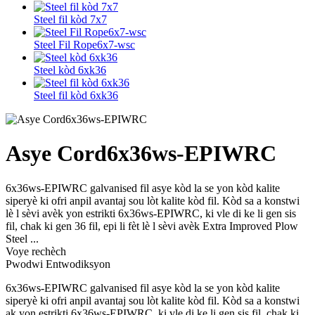
Steel fil kòd 7x7
Steel Fil Rope6x7-wsc
Steel kòd 6xk36
Steel fil kòd 6xk36
Asye Cord6x36ws-EPIWRC
6x36ws-EPIWRC galvanised fil asye kòd la se yon kòd kalite
siperyè ki ofri anpil avantaj sou lòt kalite kòd fil. Kòd sa a konstwi
lè l sèvi avèk yon estrikti 6x36ws-EPIWRC, ki vle di ke li gen sis
fil, chak ki gen 36 fil, epi li fèt lè l sèvi avèk Extra Improved Plow
Steel ...
Voye rechèch
Pwodwi Entwodiksyon
6x36ws-EPIWRC galvanised fil asye kòd la se yon kòd kalite
siperyè ki ofri anpil avantaj sou lòt kalite kòd fil. Kòd sa a konstwi
ak yon estrikti 6x36ws-EPIWRC, ki vle di ke li gen sis fil, chak ki