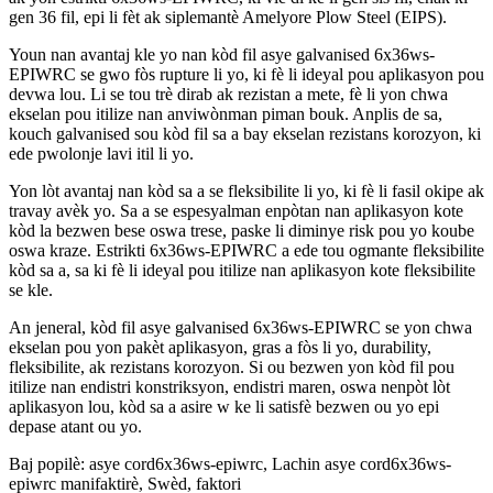
gen 36 fil, epi li fèt ak siplemantè Amelyore Plow Steel (EIPS).
Youn nan avantaj kle yo nan kòd fil asye galvanised 6x36ws-
EPIWRC se gwo fòs rupture li yo, ki fè li ideyal pou aplikasyon pou
devwa lou. Li se tou trè dirab ak rezistan a mete, fè li yon chwa
ekselan pou itilize nan anviwònman piman bouk. Anplis de sa,
kouch galvanised sou kòd fil sa a bay ekselan rezistans korozyon, ki
ede pwolonje lavi itil li yo.
Yon lòt avantaj nan kòd sa a se fleksibilite li yo, ki fè li fasil okipe ak
travay avèk yo. Sa a se espesyalman enpòtan nan aplikasyon kote
kòd la bezwen bese oswa trese, paske li diminye risk pou yo koube
oswa kraze. Estrikti 6x36ws-EPIWRC a ede tou ogmante fleksibilite
kòd sa a, sa ki fè li ideyal pou itilize nan aplikasyon kote fleksibilite
se kle.
An jeneral, kòd fil asye galvanised 6x36ws-EPIWRC se yon chwa
ekselan pou yon pakèt aplikasyon, gras a fòs li yo, durability,
fleksibilite, ak rezistans korozyon. Si ou bezwen yon kòd fil pou
itilize nan endistri konstriksyon, endistri maren, oswa nenpòt lòt
aplikasyon lou, kòd sa a asire w ke li satisfè bezwen ou yo epi
depase atant ou yo.
Baj popilè: asye cord6x36ws-epiwrc, Lachin asye cord6x36ws-
epiwrc manifaktirè, Swèd, faktori