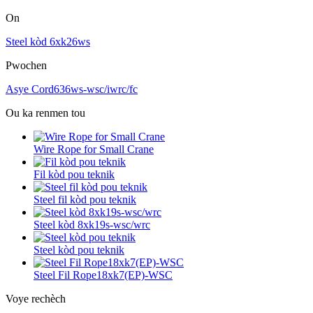
On
Steel kòd 6xk26ws
Pwochen
Asye Cord636ws-wsc/iwrc/fc
Ou ka renmen tou
Wire Rope for Small Crane
Fil kòd pou teknik
Steel fil kòd pou teknik
Steel kòd 8xk19s-wsc/wrc
Steel kòd pou teknik
Steel Fil Rope18xk7(EP)-WSC
Voye rechèch