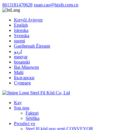
8613181470628
xuan.cao@hixih.com.cn
Lang
Kreyòl Ayisyen
English
íslenska
Svenska
suomi
Gaeilgenah Éireann
اردو
magyar
bosanski
Bai Miaowen
Malti
Български
Cymraeg
Kay
Sou nou
Faktori
Sètifika
Pwodwi yo
Steel fil kòd pou senti CONVEYOR